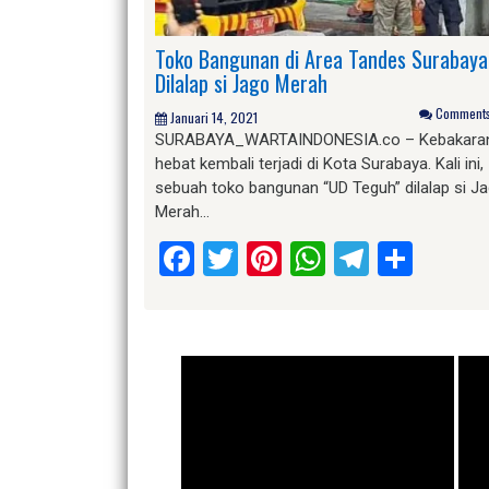
Toko Bangunan di Area Tandes Surabaya
Dilalap si Jago Merah
Comments 
Januari 14, 2021
SURABAYA_WARTAINDONESIA.co – Kebakara
hebat kembali terjadi di Kota Surabaya. Kali ini,
sebuah toko bangunan “UD Teguh” dilalap si J
Merah…
Facebook
Twitter
Pinterest
WhatsApp
Telegr
Shar