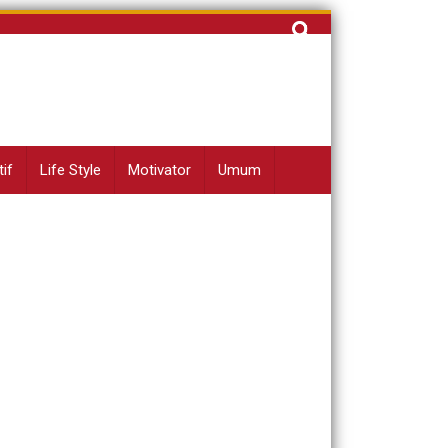
Cari
untuk:
if
Life Style
Motivator
Umum