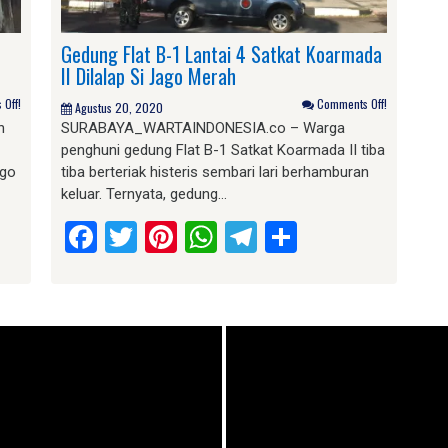
Gedung Flat B-1 Lantai 4 Satkat Koarmada
II Dilalap Si Jago Merah
Off!
Comments Off!
Agustus 20, 2020
n
SURABAYA_WARTAINDONESIA.co – Warga
penghuni gedung Flat B-1 Satkat Koarmada II tiba
ago
tiba berteriak histeris sembari lari berhamburan
keluar. Ternyata, gedung…
am
e
Facebook
Twitter
Pinterest
WhatsApp
Telegram
Share