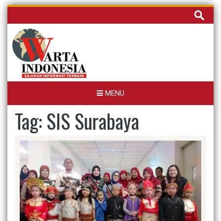
Skip
Cari
to
untuk:
content
MENU
Tag:
SIS Surabaya