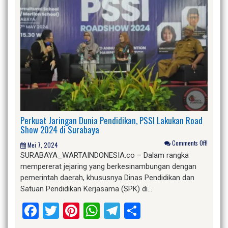
Perkuat Jaringan Dunia Pendidikan, PSSI Lakukan Road
Show 2024 di Surabaya
Comments Off!
Mei 7, 2024
SURABAYA_WARTAINDONESIA.co – Dalam rangka
mempererat jejaring yang berkesinambungan dengan
pemerintah daerah, khususnya Dinas Pendidikan dan
Satuan Pendidikan Kerjasama (SPK) di…
Facebook
Twitter
Pinterest
WhatsApp
Telegram
Share