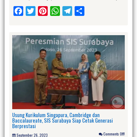
Facebook
Twitter
Pinterest
WhatsApp
Telegram
Share
Usung Kurikulum Singapura, Cambridge dan
Baccalaureate, SIS Surabaya Siap Cetak Generasi
Berprestasi
Comments Off!
September 26, 2023