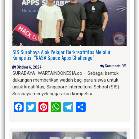
SIS Surabaya Ajak Pelajar Berkreatifitas Melalui
Kompetisi “NASA Space Apps Challenge”
Comments Off!
Oktober 6, 2024
SURABAYA_WARTAINDONESIA.co – Sebagai bentuk
dukungan memberikan wadah bagi para siswa untuk
unjuk kreatifitas, Singapore Intercultural School (SIS)
Surabaya menyelenggarakan kompetisi…
Facebook
Twitter
Pinterest
WhatsApp
Telegram
Share