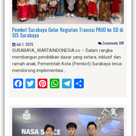
Pemkot Surabaya Gelar Kegiatan Transisi PAUD ke SD di
SIS Surabaya
Comments Off!
Juli 1, 2025
SURABAYA_WARTAINDONESIA.co – Dalam rangka
membangun pendidikan dasar yang setara, inklusif dan
ramah anak, Pemerintah Kota (Pemkot) Surabaya terus
mendorong implementasi…
Facebook
Twitter
Pinterest
WhatsApp
Telegram
Share