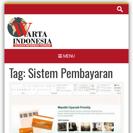
Skip
Cari
to
untuk:
content
MENU
Tag:
Sistem Pembayaran