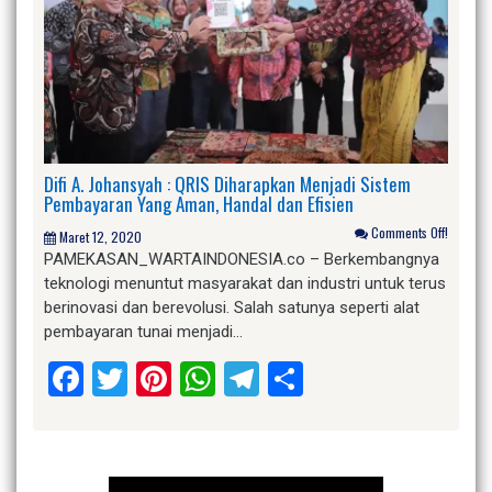
Difi A. Johansyah : QRIS Diharapkan Menjadi Sistem
Pembayaran Yang Aman, Handal dan Efisien
Comments Off!
Maret 12, 2020
PAMEKASAN_WARTAINDONESIA.co – Berkembangnya
teknologi menuntut masyarakat dan industri untuk terus
berinovasi dan berevolusi. Salah satunya seperti alat
pembayaran tunai menjadi…
Facebook
Twitter
Pinterest
WhatsApp
Telegram
Share