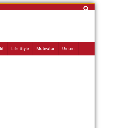
Cari
untuk:
if
Life Style
Motivator
Umum