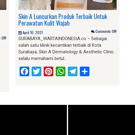
Skin A Luncurkan Produk Terbaik Untuk
Perawatan Kulit Wajah
Comments Off!
April 10, 2021
Off!
SURABAYA_WARTAINDONESIA.co – Sebagai
salah satu klinik kecantikan terbaik di Kota
Surabaya, Skin A Dermatology & Aesthetic Clinic
selalu memahami betul…
Facebook
Twitter
Pinterest
WhatsApp
Telegram
Share
am
e