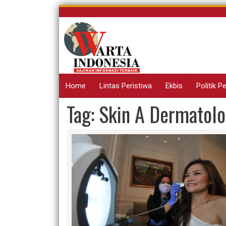
Skip
to
content
Home
Lintas Peristiwa
Ekbis
Politik 
Tag:
Skin A Dermatolo