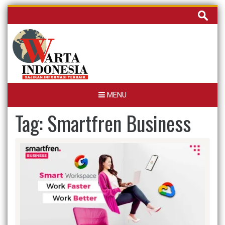
Skip
Cari
to
untuk:
content
MENU
Tag:
Smartfren Business