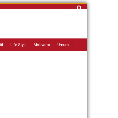
Cari
untuk:
if
Life Style
Motivator
Umum