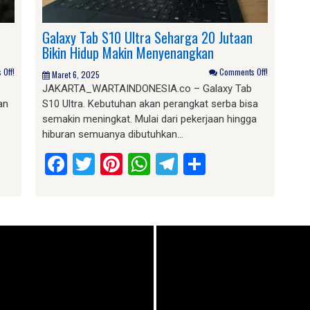
Galaxy Tab S10 Ultra Seharga 20 Jutaan
Bikin Hidup Makin Menyenangkan
Off!
Comments Off!
Maret 6, 2025
JAKARTA_WARTAINDONESIA.co – Galaxy Tab
an
S10 Ultra. Kebutuhan akan perangkat serba bisa
semakin meningkat. Mulai dari pekerjaan hingga
hiburan semuanya dibutuhkan…
am
e
Facebook
Twitter
Pinterest
WhatsApp
Telegram
Share