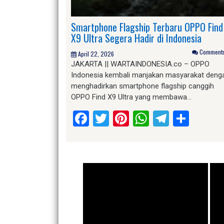
Smartphone Flagship Terbaru OPPO Find
X9 Ultra Segera Hadir di Indonesia
Comments 
April 22, 2026
JAKARTA || WARTAINDONESIA.co – OPPO
Indonesia kembali manjakan masyarakat deng
menghadirkan smartphone flagship canggih
OPPO Find X9 Ultra yang membawa…
Facebook
Twitter
Pinterest
WhatsApp
Telegr
Shar