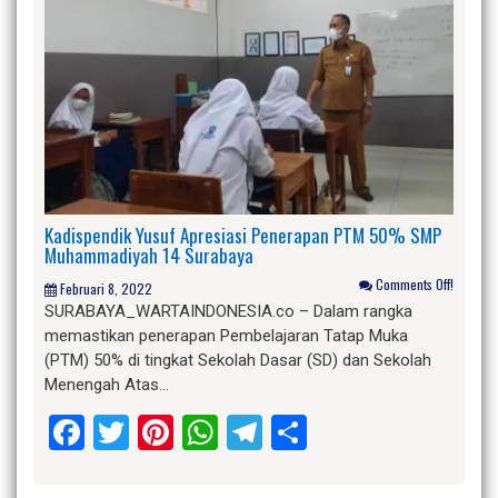
Kadispendik Yusuf Apresiasi Penerapan PTM 50% SMP
Muhammadiyah 14 Surabaya
Comments Off!
Februari 8, 2022
SURABAYA_WARTAINDONESIA.co – Dalam rangka
memastikan penerapan Pembelajaran Tatap Muka
(PTM) 50% di tingkat Sekolah Dasar (SD) dan Sekolah
Menengah Atas…
Facebook
Twitter
Pinterest
WhatsApp
Telegram
Share