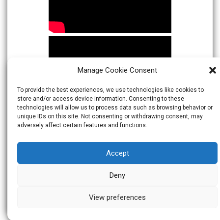
Manage Cookie Consent
To provide the best experiences, we use technologies like cookies to
store and/or access device information. Consenting to these
technologies will allow us to process data such as browsing behavior or
unique IDs on this site. Not consenting or withdrawing consent, may
adversely affect certain features and functions.
Accept
Deny
View preferences
© 2026
Warta Indonesia
Theme:
Skacero
by
icyNETS