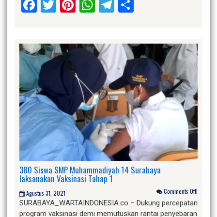
Facebook
Twitter
Pinterest
WhatsApp
Telegram
Share
380 Siswa SMP Muhammadiyah 14 Surabaya
laksanakan Vaksinasi Tahap 1
Comments Off!
Agustus 31, 2021
SURABAYA_WARTAINDONESIA.co – Dukung percepatan
program vaksinasi demi memutuskan rantai penyebaran