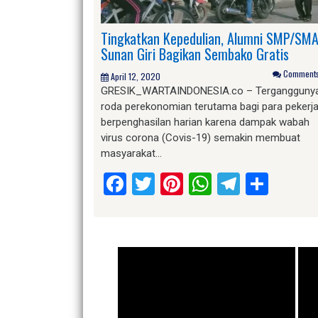
Tingkatkan Kepedulian, Alumni SMP/SM
Sunan Giri Bagikan Sembako Gratis
Comments 
April 12, 2020
GRESIK_WARTAINDONESIA.co – Tergangguny
roda perekonomian terutama bagi para pekerj
berpenghasilan harian karena dampak wabah
virus corona (Covis-19) semakin membuat
masyarakat…
Facebook
Twitter
Pinterest
WhatsApp
Telegr
Shar