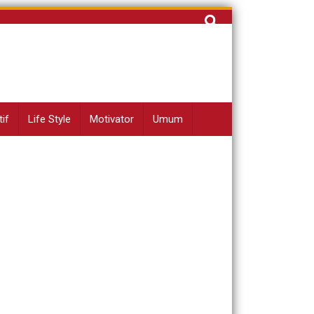
Cari
untuk:
if
Life Style
Motivator
Umum