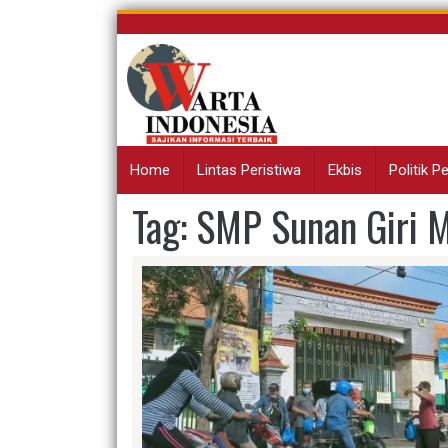
Skip
to
content
Home
Lintas Peristiwa
Ekbis
Politik 
Tag:
SMP Sunan Giri M