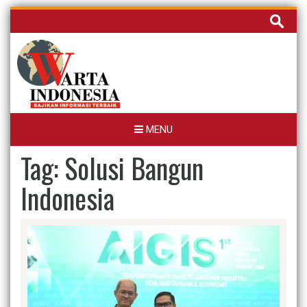
Skip
Cari
to
untuk:
content
MENU
Tag:
Solusi Bangun
Indonesia