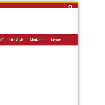
Cari
untuk:
if
Life Style
Motivator
Umum