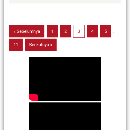
« Sebelumnya
1
2
3
4
5
…
11
Berikutnya »