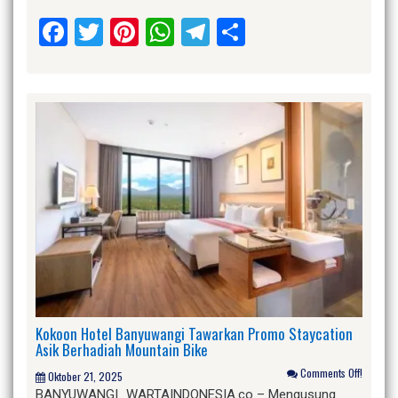
Facebook
Twitter
Pinterest
WhatsApp
Telegram
Share
Kokoon Hotel Banyuwangi Tawarkan Promo Staycation
Asik Berhadiah Mountain Bike
Comments Off!
Oktober 21, 2025
BANYUWANGI_WARTAINDONESIA.co – Mengusung