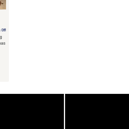
Off!
g
has
am
e