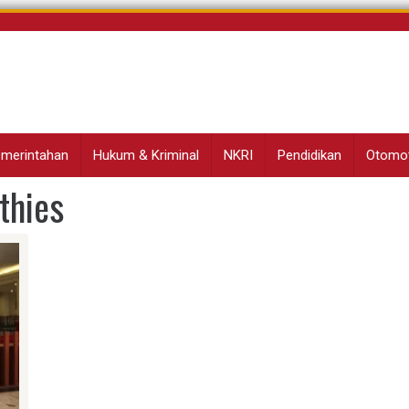
Pemerintahan
Hukum & Kriminal
NKRI
Pendidikan
Otomot
thies