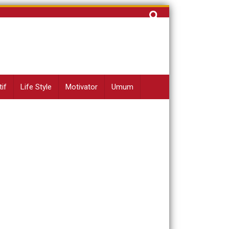
Cari
untuk:
if
Life Style
Motivator
Umum