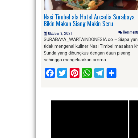
Nasi Timbel ala Hotel Arcadia Surabaya
Bikin Makan Siang Makin Seru
Comments 
Oktober 9, 2021
SURABAYA_WARTAINDONESIA.co – Siapa yan
tidak mengenal kuliner Nasi Timbel masakan k
Sunda yang dibungkus dengan daun pisang
sehingga mengeluarkan aroma…
Facebook
Twitter
Pinterest
WhatsApp
Telegr
Shar