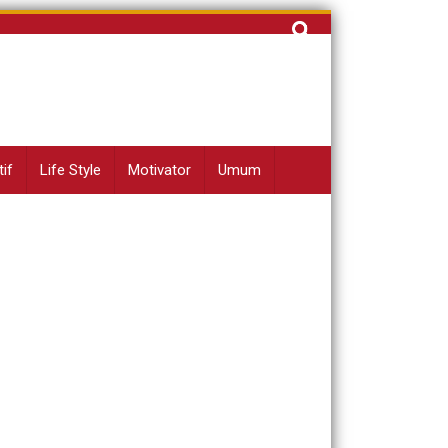
Cari
untuk:
if
Life Style
Motivator
Umum