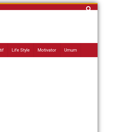
Cari
untuk:
if
Life Style
Motivator
Umum