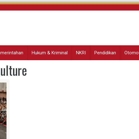
Pemerintahan
Hukum & Kriminal
NKRI
Pendidikan
Otomot
ulture