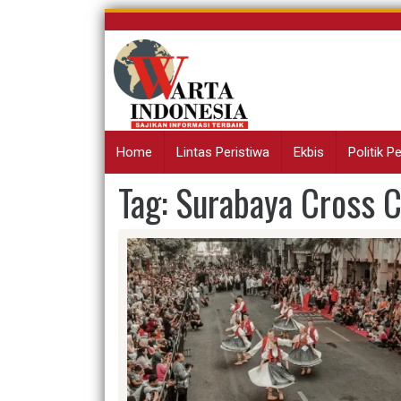
Skip
to
content
Home
Lintas Peristiwa
Ekbis
Politik 
Tag:
Surabaya Cross C