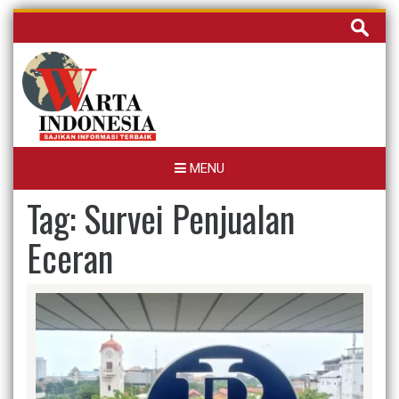
Skip
Cari
to
untuk:
content
MENU
Tag:
Survei Penjualan
Eceran