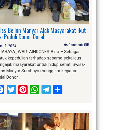
iss-Belinn Manyar Ajak Masyarakat Ikut
si Peduli Donor Darah
Comments Off!
uni 2, 2023
RABAYA_WARTAINDONESIA.co – Sebagai
ntuk kepedulian terhadap sesama sekaligus
ngajak masyarakat untuk hidup sehat, Swiss-
linn Manyar Surabaya menggelar kegiatan
sial Donor…
Facebook
Twitter
Pinterest
WhatsApp
Telegram
Share