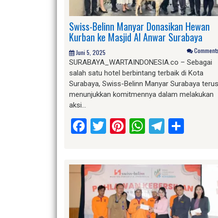
Swiss-Belinn Manyar Donasikan Hewan
Kurban ke Masjid Al Anwar Surabaya
Comments 
Juni 5, 2025
SURABAYA_WARTAINDONESIA.co – Sebagai
salah satu hotel berbintang terbaik di Kota
Surabaya, Swiss-Belinn Manyar Surabaya teru
menunjukkan komitmennya dalam melakukan
aksi…
Facebook
Twitter
Pinterest
WhatsApp
Telegr
Shar