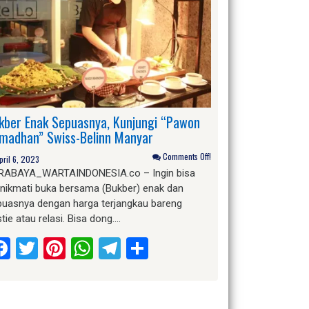
kber Enak Sepuasnya, Kunjungi “Pawon
madhan” Swiss-Belinn Manyar
Comments Off!
pril 6, 2023
RABAYA_WARTAINDONESIA.co – Ingin bisa
nikmati buka bersama (Bukber) enak dan
puasnya dengan harga terjangkau bareng
tie atau relasi. Bisa dong….
Facebook
Twitter
Pinterest
WhatsApp
Telegram
Share