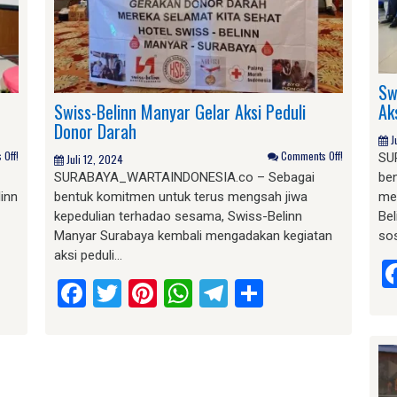
Sw
Swiss-Belinn Manyar Gelar Aksi Peduli
Ak
Donor Darah
J
Off!
Comments Off!
SU
Juli 12, 2024
SURABAYA_WARTAINDONESIA.co – Sebagai
be
inn
bentuk komitmen untuk terus mengsah jiwa
me
kepedulian terhadao sesama, Swiss-Belinn
Be
Manyar Surabaya kembali mengadakan kegiatan
so
aksi peduli…
am
e
Facebook
Twitter
Pinterest
WhatsApp
Telegram
Share