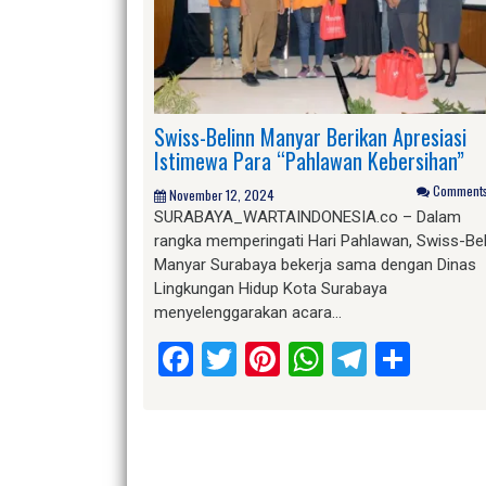
Swiss-Belinn Manyar Berikan Apresiasi
Istimewa Para “Pahlawan Kebersihan”
Comments 
November 12, 2024
SURABAYA_WARTAINDONESIA.co – Dalam
rangka memperingati Hari Pahlawan, Swiss-Bel
Manyar Surabaya bekerja sama dengan Dinas
Lingkungan Hidup Kota Surabaya
menyelenggarakan acara…
Facebook
Twitter
Pinterest
WhatsApp
Telegr
Shar