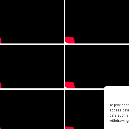
To provide t
access devic
data such as
withdrawing