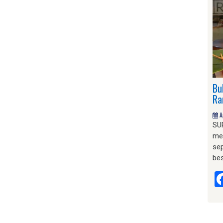
Bu
Ra
A
SU
me
se
bes