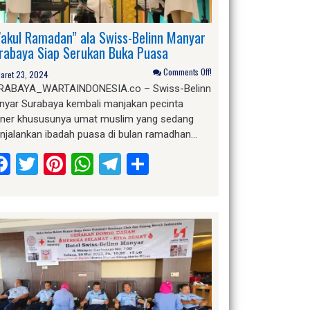
akul Ramadan” ala Swiss-Belinn Manyar
rabaya Siap Serukan Buka Puasa
Comments Off!
aret 23, 2024
RABAYA_WARTAINDONESIA.co – Swiss-Belinn
nyar Surabaya kembali manjakan pecinta
liner khususunya umat muslim yang sedang
njalankan ibadah puasa di bulan ramadhan…
Facebook
Twitter
Pinterest
WhatsApp
Telegram
Share