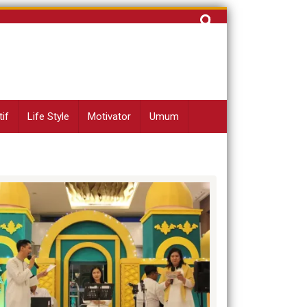
Cari
untuk:
if
Life Style
Motivator
Umum