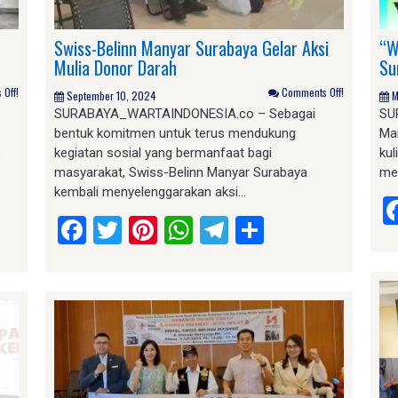
Swiss-Belinn Manyar Surabaya Gelar Aksi
“W
Mulia Donor Darah
Su
Off!
Comments Off!
September 10, 2024
M
SURABAYA_WARTAINDONESIA.co – Sebagai
SU
bentuk komitmen untuk terus mendukung
Ma
s
kegiatan sosial yang bermanfaat bagi
ku
masyarakat, Swiss-Belinn Manyar Surabaya
me
kembali menyelenggarakan aksi…
am
e
Facebook
Twitter
Pinterest
WhatsApp
Telegram
Share