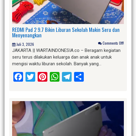
REDMI Pad 2 9.7 Bikin Liburan Sekolah Makin Seru dan
Menyenangkan
Comments Off!
Juli 3, 2026
JAKARTA || WARTAINDONESIA.co – Beragam kegiatan
seru terus dilakukan keluarga dan anak anak untuk
mengisi waktu liburan sekolah. Banyak yang…
Facebook
Twitter
Pinterest
WhatsApp
Telegram
Share