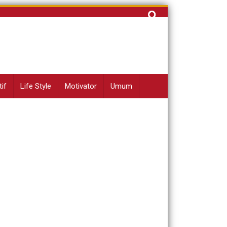
Cari
untuk:
if
Life Style
Motivator
Umum