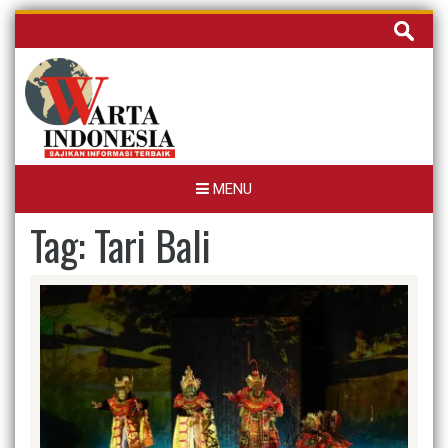
Skip
Cari
to
untuk:
content
MENU
Tag:
Tari Bali