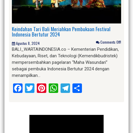
Keindahan Tari Bali Meriahkan Pembukaan Festival
Indonesia Bertutur 2024
Comments Off!
Agustus 8, 2024
BALI_WARTAINDONESIA.co – Kementerian Pendidikan,
Kebudayaan, Riset, dan Teknologi (Kemendikbudristek)
mempersembahkan pagelaran “Maha Wasundari”
sebagai pembuka Indonesia Bertutur 2024 dengan
menampilkan…
Facebook
Twitter
Pinterest
WhatsApp
Telegram
Share