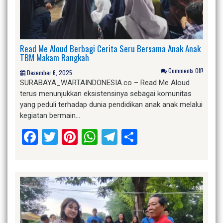
Read Me Aloud Berbagi Cerita Seru Bersama Anak Anak
TBM Makam Rangkah
Comments Off!
Desember 6, 2025
SURABAYA_WARTAINDONESIA.co – Read Me Aloud
terus menunjukkan eksistensinya sebagai komunitas
yang peduli terhadap dunia pendidikan anak anak melalui
kegiatan bermain…
Facebook
Twitter
Pinterest
WhatsApp
Telegram
Share