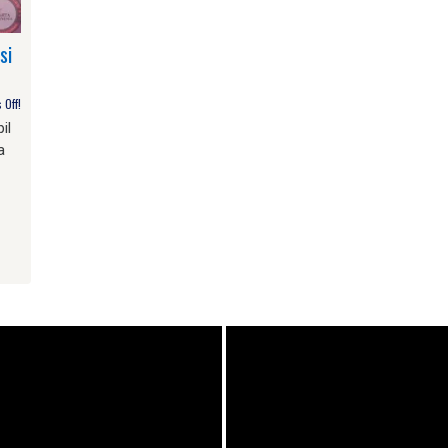
si
Off!
il
a
am
e