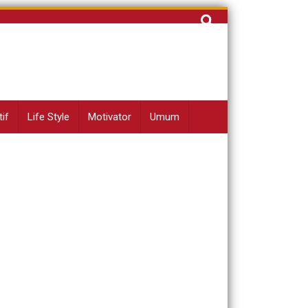
Cari
untuk:
if
Life Style
Motivator
Umum