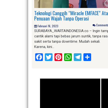
Teknologi Canggih “Miracle EMFACE” Ata
Penuaan Wajah Tanpa Operasi
Comments 
Februari 16, 2023
SURABAYA_WARTAINDONESIA.co – Ingin tamp
cantik alami tapi bebas jarum suntik, tanpa ras
sakit serta tanpa downtime. Mudah sekali.
Karena, kini…
Facebook
Twitter
Pinterest
WhatsApp
Telegr
Shar