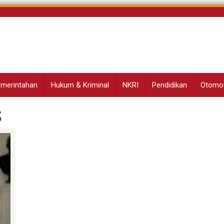
Pemerintahan
Hukum & Kriminal
NKRI
Pendidikan
Otomot
s