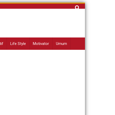
Cari
untuk:
if
Life Style
Motivator
Umum