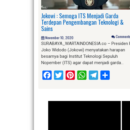
Jokowi : Semoga ITS Menjadi Garda
Terdepan Pengembangan Teknologi &
Sains
Comments 
November 10, 2020
SURABAYA_WARTAINDONESIA.co – Presiden 
Joko Widodo (Jokowi) menyatakan harapan
besarnya bagi Institut Teknologi Sepuluh
Nopember (ITS) agar dapat menjadi garda…
Facebook
Twitter
Pinterest
WhatsApp
Telegr
Shar