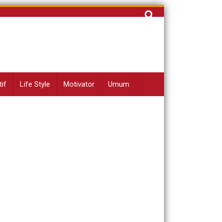
Cari
untuk:
if
Life Style
Motivator
Umum