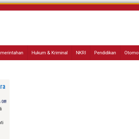
Pemerintahan
Hukum & Kriminal
NKRI
Pendidikan
Otomot
ara
Off!
i
ti