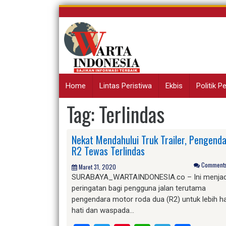
Skip
to
content
Home
Lintas Peristiwa
Ekbis
Politik 
Tag:
Terlindas
Nekat Mendahului Truk Trailer, Pengend
R2 Tewas Terlindas
Comments 
Maret 31, 2020
SURABAYA_WARTAINDONESIA.co – Ini menjad
peringatan bagi pengguna jalan terutama
pengendara motor roda dua (R2) untuk lebih ha
hati dan waspada…