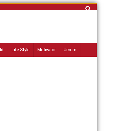
Cari
untuk:
if
Life Style
Motivator
Umum