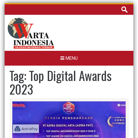
Skip
Cari
to
untuk:
content
MENU
Tag:
Top Digital Awards
2023