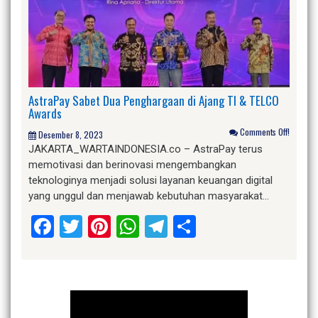
AstraPay Sabet Dua Penghargaan di Ajang TI & TELCO
Awards
Comments Off!
Desember 8, 2023
JAKARTA_WARTAINDONESIA.co – AstraPay terus
memotivasi dan berinovasi mengembangkan
teknologinya menjadi solusi layanan keuangan digital
yang unggul dan menjawab kebutuhan masyarakat…
Facebook
Twitter
Pinterest
WhatsApp
Telegram
Share