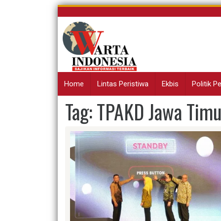
Skip
to
content
Home
Lintas Peristiwa
Ekbis
Politik 
Tag:
TPAKD Jawa Timu