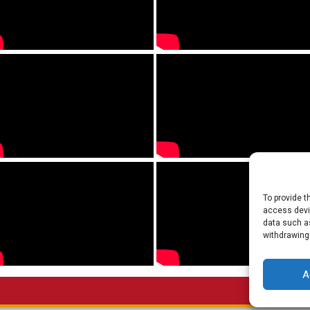
To provide t
access devic
data such as
withdrawing
A