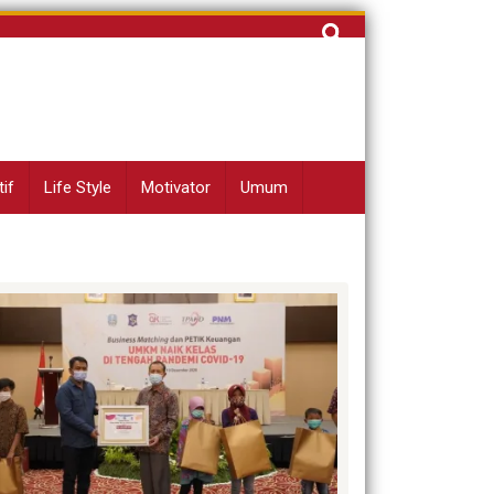
Cari
untuk:
if
Life Style
Motivator
Umum