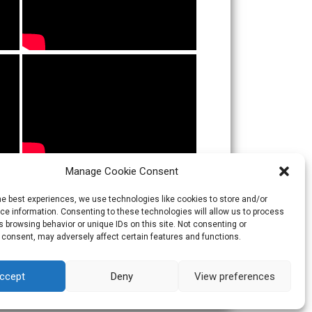
Manage Cookie Consent
he best experiences, we use technologies like cookies to store and/or
e information. Consenting to these technologies will allow us to process
 browsing behavior or unique IDs on this site. Not consenting or
 consent, may adversely affect certain features and functions.
ccept
Deny
View preferences
Theme:
Skacero
by
icyNETS