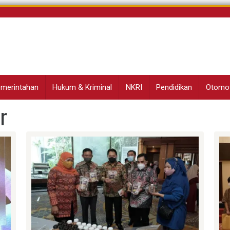
Pemerintahan
Hukum & Kriminal
NKRI
Pendidikan
Otomot
r