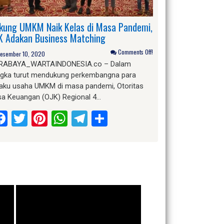
kung UMKM Naik Kelas di Masa Pandemi,
K Adakan Business Matching
Comments Off!
esember 10, 2020
RABAYA_WARTAINDONESIA.co – Dalam
ngka turut mendukung perkembangna para
laku usaha UMKM di masa pandemi, Otoritas
sa Keuangan (OJK) Regional 4…
Facebook
Twitter
Pinterest
WhatsApp
Telegram
Share