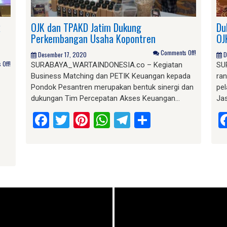
OJK dan TPAKD Jatim Dukung
Du
Perkembangan Usaha Kopontren
OJ
Comments Off!
Desember 17, 2020
D
Off!
SURABAYA_WARTAINDONESIA.co – Kegiatan
SU
Business Matching dan PETIK Keuangan kepada
ra
Pondok Pesantren merupakan bentuk sinergi dan
pe
dukungan Tim Percepatan Akses Keuangan…
Ja
Facebook
Twitter
Pinterest
WhatsApp
Telegram
Share
am
e