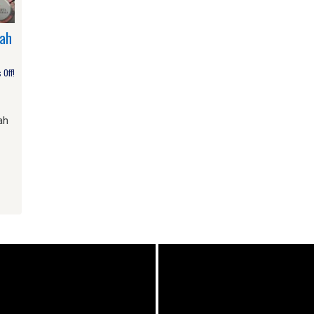
bah
Off!
ah
am
e