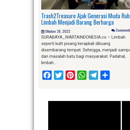
Trash2Treasure Ajak Generasi Muda Ru
Limbah Menjadi Barang Berharga
Comments 
Oktober 26, 2023
SURABAYA_WARTAINDONESIA.co – Limbah
seperti kulit pisang kerapkali dibuang
disembarang tempat. Sehingga, menjadi samp
dan masalah batu bagi masyarakat. Padahal,
limbah…
Facebook
Twitter
Pinterest
WhatsApp
Telegr
Shar