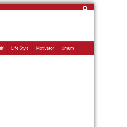
Cari
untuk:
if
Life Style
Motivator
Umum