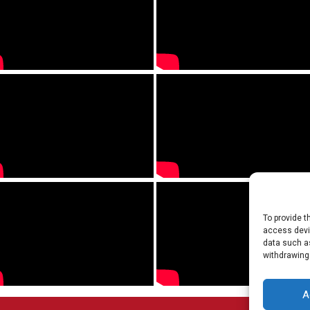
To provide t
access devic
data such as
withdrawing
A