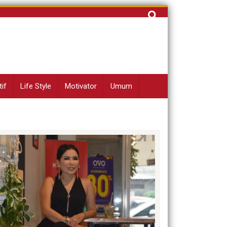
Cari
untuk:
if
Life Style
Motivator
Umum