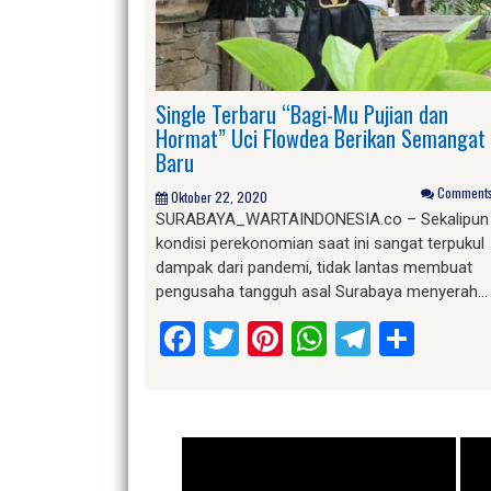
Single Terbaru “Bagi-Mu Pujian dan
Hormat” Uci Flowdea Berikan Semangat
Baru
Comments 
Oktober 22, 2020
SURABAYA_WARTAINDONESIA.co – Sekalipun
kondisi perekonomian saat ini sangat terpukul
dampak dari pandemi, tidak lantas membuat
pengusaha tangguh asal Surabaya menyerah…
Facebook
Twitter
Pinterest
WhatsApp
Telegr
Shar