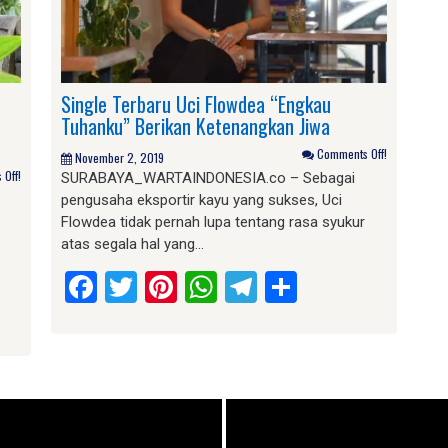
Single Terbaru Uci Flowdea “Engkau
Tuhanku” Berikan Ketenangkan Jiwa
Comments Off!
November 2, 2019
Off!
SURABAYA_WARTAINDONESIA.co – Sebagai
pengusaha eksportir kayu yang sukses, Uci
Flowdea tidak pernah lupa tentang rasa syukur
atas segala hal yang…
Facebook
Twitter
Pinterest
WhatsApp
Telegram
Share
am
e