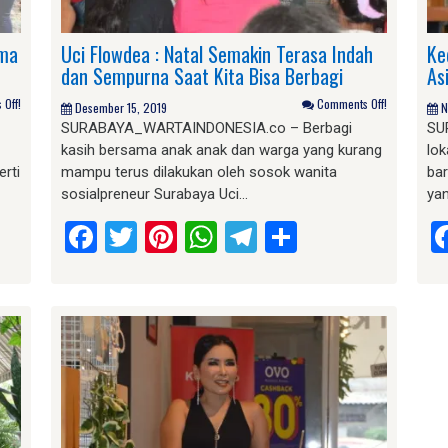
ama
Uci Flowdea : Natal Semakin Terasa Indah
Ke
dan Sempurna Saat Kita Bisa Berbagi
As
Off!
Comments Off!
Desember 15, 2019
N
SURABAYA_WARTAINDONESIA.co – Berbagi
SU
kasih bersama anak anak dan warga yang kurang
lo
erti
mampu terus dilakukan oleh sosok wanita
ba
sosialpreneur Surabaya Uci…
ya
am
e
Facebook
Twitter
Pinterest
WhatsApp
Telegram
Share