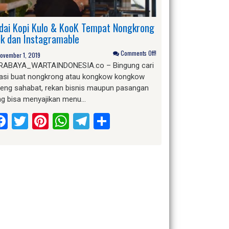
dai Kopi Kulo & KooK Tempat Nongkrong
ik dan Instagramable
Comments Off!
ovember 1, 2019
RABAYA_WARTAINDONESIA.co – Bingung cari
kasi buat nongkrong atau kongkow kongkow
reng sahabat, rekan bisnis maupun pasangan
ng bisa menyajikan menu…
Facebook
Twitter
Pinterest
WhatsApp
Telegram
Share