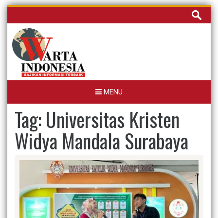
Skip
Cari
to
untuk:
content
MENU
Tag:
Universitas Kristen
Widya Mandala Surabaya