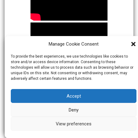
Manage Cookie Consent
To provide the best experiences, we use technologies like cookies to
store and/or access device information. Consenting to these
technologies will allow us to process data such as browsing behavior or
unique IDs on this site. Not consenting or withdrawing consent, may
adversely affect certain features and functions.
Accept
Deny
View preferences
© 2026
Warta Indonesia
Theme:
Skacero
by
icyNETS