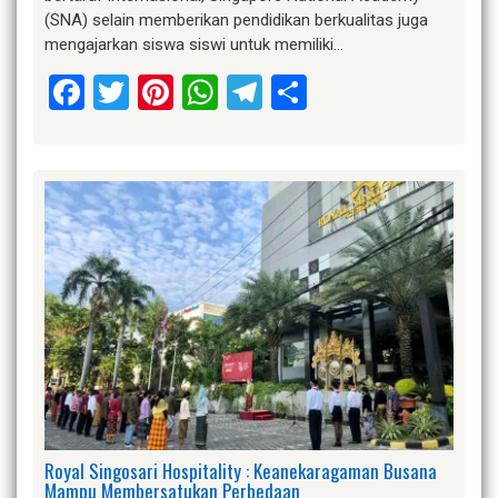
(SNA) selain memberikan pendidikan berkualitas juga
mengajarkan siswa siswi untuk memiliki…
Facebook
Twitter
Pinterest
WhatsApp
Telegram
Share
Royal Singosari Hospitality : Keanekaragaman Busana
Mampu Membersatukan Perbedaan