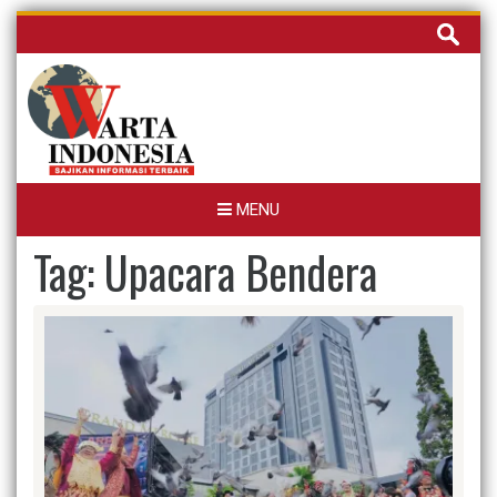
Skip
Cari
to
untuk:
content
MENU
Tag:
Upacara Bendera