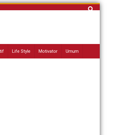
Cari
untuk:
if
Life Style
Motivator
Umum