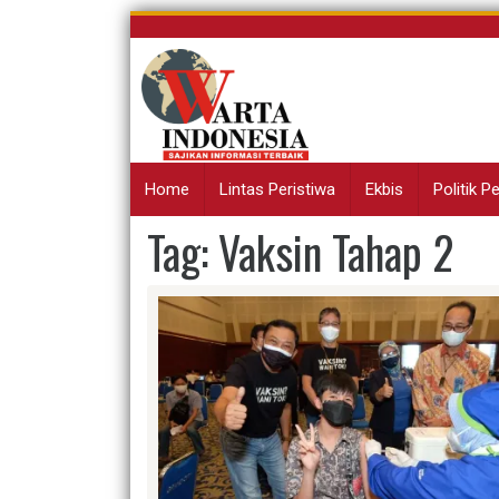
Skip
to
content
Home
Lintas Peristiwa
Ekbis
Politik 
Tag:
Vaksin Tahap 2