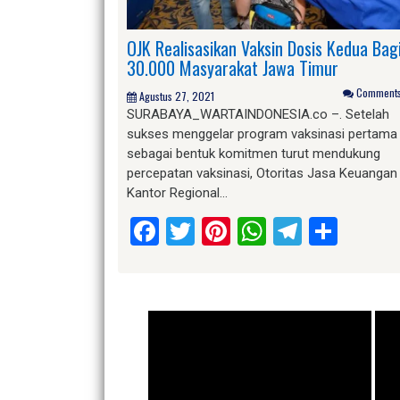
OJK Realisasikan Vaksin Dosis Kedua Bag
30.000 Masyarakat Jawa Timur
Comments 
Agustus 27, 2021
SURABAYA_WARTAINDONESIA.co –. Setelah
sukses menggelar program vaksinasi pertama
sebagai bentuk komitmen turut mendukung
percepatan vaksinasi, Otoritas Jasa Keuangan
Kantor Regional…
Facebook
Twitter
Pinterest
WhatsApp
Telegr
Shar