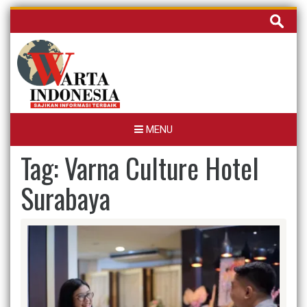
Skip
Cari
to
untuk:
content
MENU
Tag:
Varna Culture Hotel
Surabaya