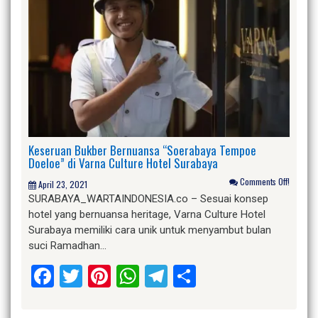
Keseruan Bukber Bernuansa “Soerabaya Tempoe
Doeloe” di Varna Culture Hotel Surabaya
Comments Off!
April 23, 2021
SURABAYA_WARTAINDONESIA.co – Sesuai konsep
hotel yang bernuansa heritage, Varna Culture Hotel
Surabaya memiliki cara unik untuk menyambut bulan
suci Ramadhan…
Facebook
Twitter
Pinterest
WhatsApp
Telegram
Share