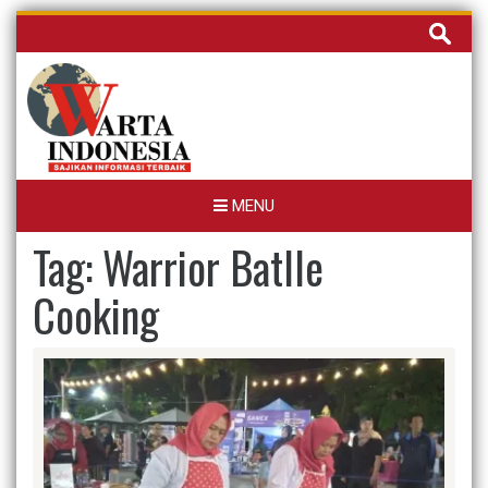
Skip
Cari
to
untuk:
content
MENU
Tag:
Warrior Batlle
Cooking