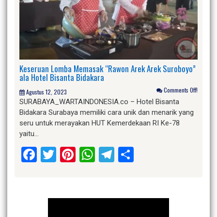
Keseruan Lomba Memasak “Rawon Arek Arek Suroboyo”
ala Hotel Bisanta Bidakara
Comments Off!
Agustus 12, 2023
SURABAYA_WARTAINDONESIA.co – Hotel Bisanta
Bidakara Surabaya memiliki cara unik dan menarik yang
seru untuk merayakan HUT Kemerdekaan RI Ke-78
yaitu…
Facebook
Twitter
Pinterest
WhatsApp
Telegram
Share