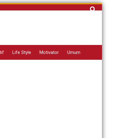
Cari
untuk:
if
Life Style
Motivator
Umum