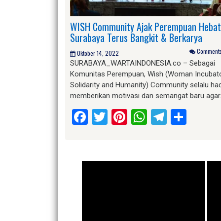
WISH Community Ajak Perempuan Hebat
Surabaya Terus Bangkit & Berkarya
Comments 
Oktober 14, 2022
SURABAYA_WARTAINDONESIA.co – Sebagai
Komunitas Perempuan, Wish (Woman Incubat
Solidarity and Humanity) Community selalu had
memberikan motivasi dan semangat baru agar
Facebook
Twitter
Pinterest
WhatsApp
Telegr
Shar