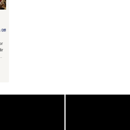
Off!
or
ir
…
am
e