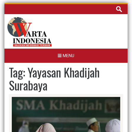
Skip
Cari
to
untuk:
content
MENU
Tag:
Yayasan Khadijah
Surabaya