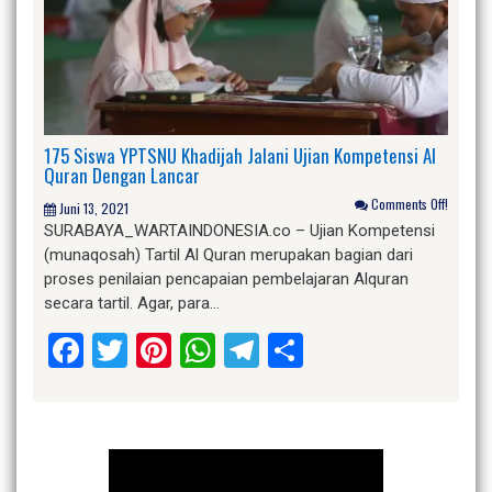
175 Siswa YPTSNU Khadijah Jalani Ujian Kompetensi Al
Quran Dengan Lancar
Comments Off!
Juni 13, 2021
SURABAYA_WARTAINDONESIA.co – Ujian Kompetensi
(munaqosah) Tartil Al Quran merupakan bagian dari
proses penilaian pencapaian pembelajaran Alquran
secara tartil. Agar, para…
Facebook
Twitter
Pinterest
WhatsApp
Telegram
Share