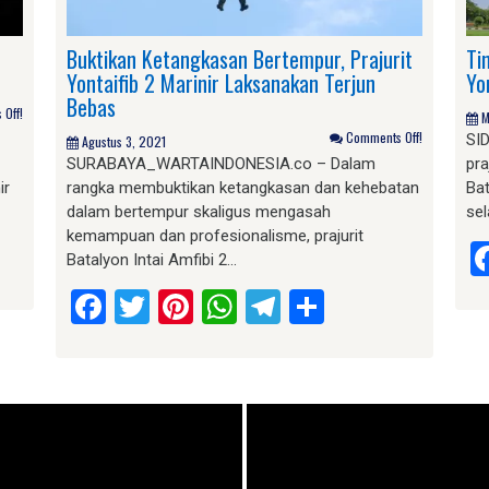
Buktikan Ketangkasan Bertempur, Prajurit
Ti
Yontaifib 2 Marinir Laksanakan Terjun
Yo
Bebas
Off!
M
Comments Off!
SI
Agustus 3, 2021
SURABAYA_WARTAINDONESIA.co – Dalam
pra
ir
rangka membuktikan ketangkasan dan kehebatan
Bat
dalam bertempur skaligus mengasah
sel
kemampuan dan profesionalisme, prajurit
am
e
Batalyon Intai Amfibi 2…
Facebook
Twitter
Pinterest
WhatsApp
Telegram
Share