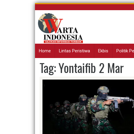
Skip
to
content
Home
Lintas Peristiwa
Ekbis
Politik 
Tag:
Yontaifib 2 Mar