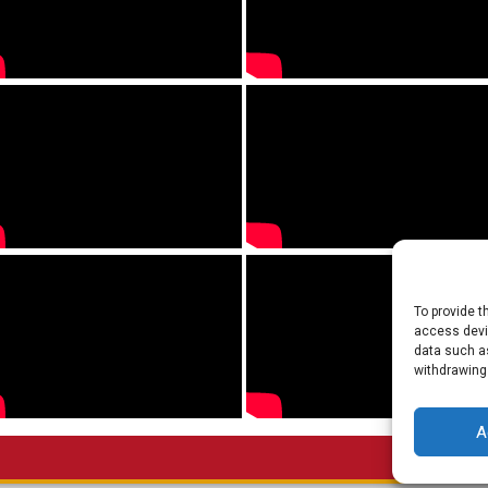
To provide t
access devic
data such as
withdrawing
A