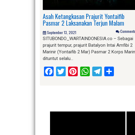
Asah Ketangkasan Prajurit Yontaifib
Pasmar 2 Laksanakan Terjun Malam
Comments 
September 13, 2021
SITUBONDO_WARTAINDONESIA.co – Sebagai
prajurit tempur, prajurit Batalyon Intai Amfibi 2
Marinir (Yontaifib 2 Mar) Pasmar 2 Korps Marin
dituntut selalu…
Facebook
Twitter
Pinterest
WhatsApp
Telegr
Shar