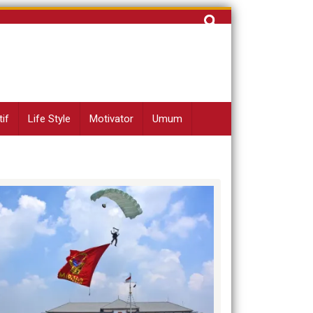
Cari
untuk:
if
Life Style
Motivator
Umum