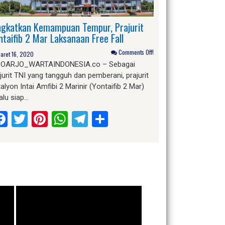
ngkatkan Kemampuan Tempur, Prajurit
ntaifib 2 Mar Laksanaan Free Fall
Comments Off!
aret 16, 2020
DOARJO_WARTAINDONESIA.co – Sebagai
jurit TNI yang tangguh dan pemberani, prajurit
alyon Intai Amfibi 2 Marinir (Yontaifib 2 Mar)
alu siap…
Facebook
Twitter
Pinterest
WhatsApp
Telegram
Share