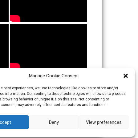
Manage Cookie Consent
he best experiences, we use technologies like cookies to store and/or
e information. Consenting to these technologies will allow us to process
 browsing behavior or unique IDs on this site. Not consenting or
 consent, may adversely affect certain features and functions.
ccept
Deny
View preferences
Theme:
Skacero
by
icyNETS