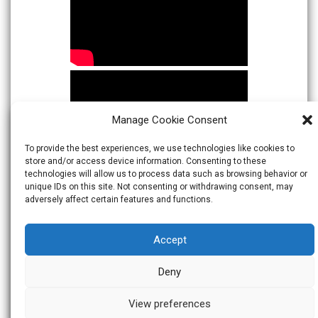
Manage Cookie Consent
To provide the best experiences, we use technologies like cookies to
store and/or access device information. Consenting to these
technologies will allow us to process data such as browsing behavior or
unique IDs on this site. Not consenting or withdrawing consent, may
adversely affect certain features and functions.
Accept
Deny
View preferences
© 2026
Warta Indonesia
Theme:
Skacero
by
icyNETS