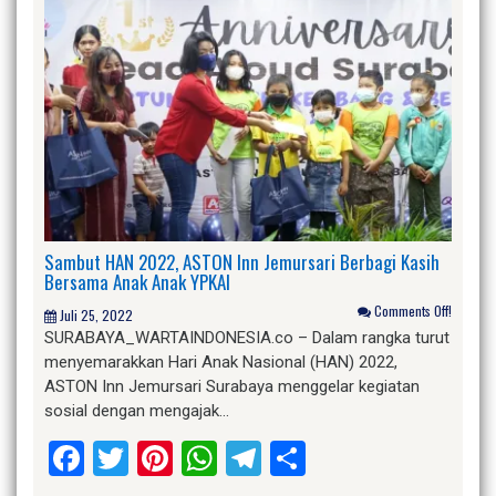
Sambut HAN 2022, ASTON Inn Jemursari Berbagi Kasih
Bersama Anak Anak YPKAI
Comments Off!
Juli 25, 2022
SURABAYA_WARTAINDONESIA.co – Dalam rangka turut
menyemarakkan Hari Anak Nasional (HAN) 2022,
ASTON Inn Jemursari Surabaya menggelar kegiatan
sosial dengan mengajak…
Facebook
Twitter
Pinterest
WhatsApp
Telegram
Share