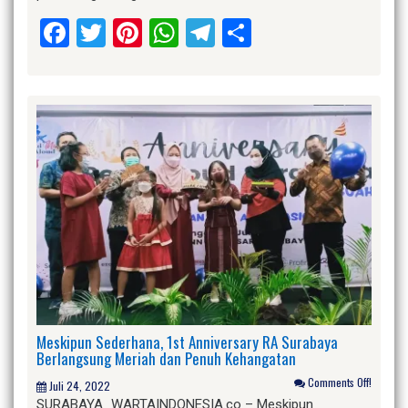
Facebook
Twitter
Pinterest
WhatsApp
Telegram
Share
Meskipun Sederhana, 1st Anniversary RA Surabaya
Berlangsung Meriah dan Penuh Kehangatan
Comments Off!
Juli 24, 2022
SURABAYA_WARTAINDONESIA.co – Meskipun