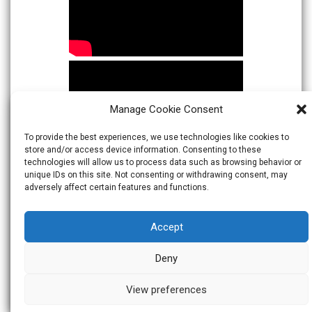
Manage Cookie Consent
To provide the best experiences, we use technologies like cookies to
store and/or access device information. Consenting to these
technologies will allow us to process data such as browsing behavior or
unique IDs on this site. Not consenting or withdrawing consent, may
adversely affect certain features and functions.
Accept
Deny
View preferences
© 2026
Warta Indonesia
Theme:
Skacero
by
icyNETS