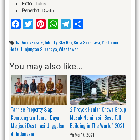
Foto
: Tulus
Penerbit
: Dwito
Facebook
Twitter
Pinterest
WhatsApp
Telegram
Share
1st Anniversary
,
Infinity Sky Bar
,
Kota Surabaya
,
Platinum
Hotel Tunjungan Surabaya
,
Wisatawan
You may also like...
Tanrise Property Siap
2 Proyek Hunian Crown Group
Kembangkan Taman Dayu
Masuk Nominasi “Best Tall
Menjadi Destinasi Unggulan
Building in The World” 2021
di Indonesia
Mei 17, 2021