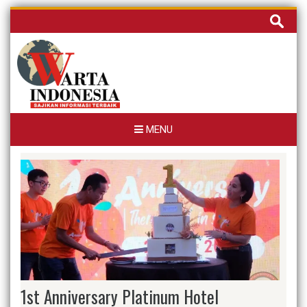
Skip
Cari
to
untuk:
content
MENU
1st Anniversary Platinum Hotel