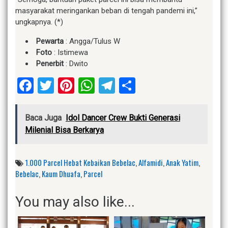
masyarakat meringankan beban di tengah pandemi ini,”
ungkapnya. (*)
Pewarta
: Angga/Tulus W
Foto
: Istimewa
Penerbit
: Dwito
Facebook
Twitter
Pinterest
WhatsApp
Telegram
Share
Baca Juga
Idol Dancer Crew Bukti Generasi
Milenial Bisa Berkarya
1.000 Parcel Hebat Kebaikan Bebelac
,
Alfamidi
,
Anak Yatim
,
Bebelac
,
Kaum Dhuafa
,
Parcel
You may also like...