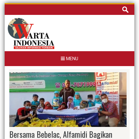
Skip
Cari
to
untuk:
content
MENU
Bersama Bebelac, Alfamidi Bagikan