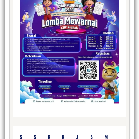
S
S
R
K
J
S
M