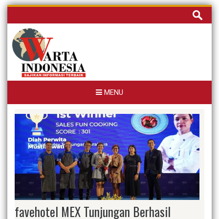
Skip
Cari
to
untuk:
content
MENU
favehotel MEX Tunjungan Berhasil