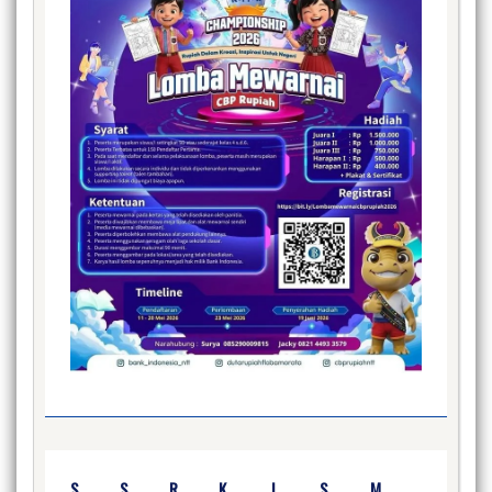
S
S
R
K
J
S
M