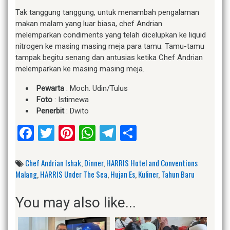
Tak tanggung tanggung, untuk menambah pengalaman
makan malam yang luar biasa, chef Andrian
melemparkan condiments yang telah dicelupkan ke liquid
nitrogen ke masing masing meja para tamu. Tamu-tamu
tampak begitu senang dan antusias ketika Chef Andrian
melemparkan ke masing masing meja.
Pewarta
: Moch. Udin/Tulus
Foto
: Istimewa
Penerbit
: Dwito
Facebook
Twitter
Pinterest
WhatsApp
Telegram
Share
Chef Andrian Ishak
,
Dinner
,
HARRIS Hotel and Conventions
Malang
,
HARRIS Under The Sea
,
Hujan Es
,
Kuliner
,
Tahun Baru
You may also like...