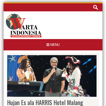
Skip
Cari
to
untuk:
content
MENU
Hujan Es ala HARRIS Hotel Malang