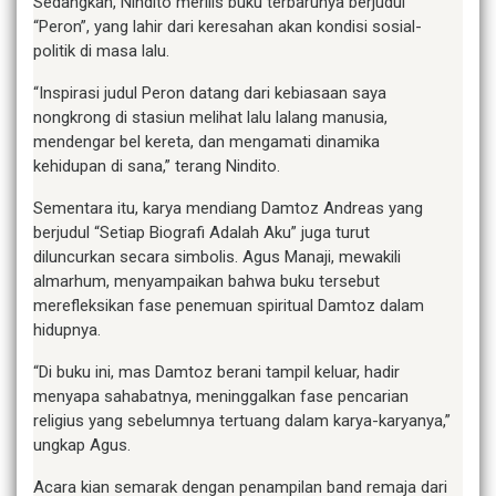
Sedangkan, Nindito merilis buku terbarunya berjudul
“Peron”, yang lahir dari keresahan akan kondisi sosial-
politik di masa lalu.
“Inspirasi judul Peron datang dari kebiasaan saya
nongkrong di stasiun melihat lalu lalang manusia,
mendengar bel kereta, dan mengamati dinamika
kehidupan di sana,” terang Nindito.
Sementara itu, karya mendiang Damtoz Andreas yang
berjudul “Setiap Biografi Adalah Aku” juga turut
diluncurkan secara simbolis. Agus Manaji, mewakili
almarhum, menyampaikan bahwa buku tersebut
merefleksikan fase penemuan spiritual Damtoz dalam
hidupnya.
“Di buku ini, mas Damtoz berani tampil keluar, hadir
menyapa sahabatnya, meninggalkan fase pencarian
religius yang sebelumnya tertuang dalam karya-karyanya,”
ungkap Agus.
Acara kian semarak dengan penampilan band remaja dari