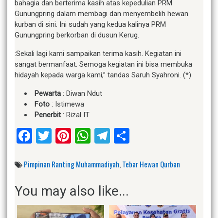
bahagia dan berterima kasih atas kepedulian PRM
Gunungpring dalam membagi dan menyembelih hewan
kurban di sini. Ini sudah yang kedua kalinya PRM
Gunungpring berkorban di dusun Kerug.
:Sekali lagi kami sampaikan terima kasih. Kegiatan ini
sangat bermanfaat. Semoga kegiatan ini bisa membuka
hidayah kepada warga kami,” tandas Saruh Syahroni. (*)
Pewarta
: Diwan Ndut
Foto
: Istimewa
Penerbit
: Rizal IT
Facebook
Twitter
Pinterest
WhatsApp
Telegram
Share
Pimpinan Ranting Muhammadiyah
,
Tebar Hewan Qurban
You may also like...