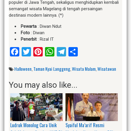
populer di Jawa Tengah, sekaligus menghidupkan kembali
semangat wisata Magelang di tengah persaingan
destinasi modern lainnya. (*)
Pewarta
: Diwan Ndut
Foto
: Diwan
Penerbit
: Rizal IT
Facebook
Twitter
Pinterest
WhatsApp
Telegram
Share
Halloween
,
Taman Kyai Langgeng
,
Wisata Malam
,
Wisatawan
You may also like...
Ludruk Monolog Cara Unik
Syaiful Ma’arif Resmi