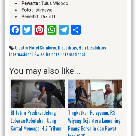
Pewarta
: Tulus Widodo
Foto
: Istimewa
Penerbit
: Rizal IT
Facebook
Twitter
Pinterest
WhatsApp
Telegram
Share
Ciputra Hotel Surabaya
,
Disabilitas
,
Hari Disabilitas
Internasional
,
Swiss-Belhotel International
You may also like...
BI Jatim Prediksi Jelang
Tingkatkan Pelayanan, RS
Lebaran Kebutuhan Uang
Wiyung Sejahtera Launching
Kartal Mencapai 4,7 Trilyun
Ruang Bersalin dan Rawat