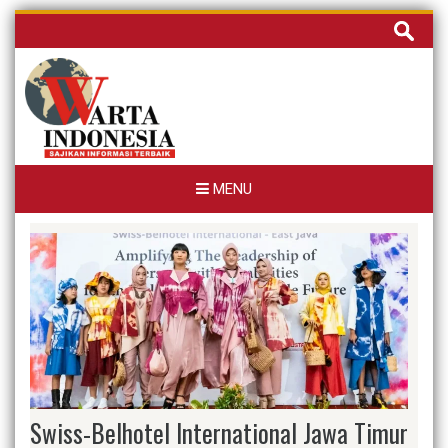
Skip
Cari
to
untuk:
content
MENU
Swiss-Belhotel International Jawa Timur