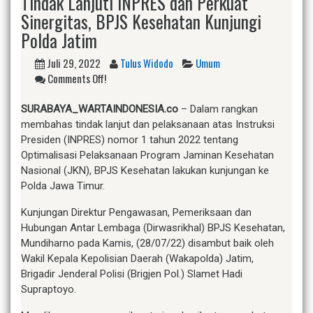
Tindak Lanjuti INPRES dan Perkuat
Sinergitas, BPJS Kesehatan Kunjungi
Polda Jatim
Juli 29, 2022
Tulus Widodo
Umum
Comments Off!
S
URABAYA_WARTAINDONESIA.co
– Dalam rangkan
membahas tindak lanjut dan pelaksanaan atas Instruksi
Presiden (INPRES) nomor 1 tahun 2022 tentang
Optimalisasi Pelaksanaan Program Jaminan Kesehatan
Nasional (JKN), BPJS Kesehatan lakukan kunjungan ke
Polda Jawa Timur.
Kunjungan Direktur Pengawasan, Pemeriksaan dan
Hubungan Antar Lembaga (Dirwasrikhal) BPJS Kesehatan,
Mundiharno pada Kamis, (28/07/22) disambut baik oleh
Wakil Kepala Kepolisian Daerah (Wakapolda) Jatim,
Brigadir Jenderal Polisi (Brigjen Pol.) Slamet Hadi
Supraptoyo.