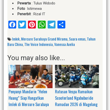
Pewarta
: Tulus Widodo
Foto
Istimewa
Penerbit
: Rizal IT
Facebook
Twitter
Pinterest
WhatsApp
Telegram
Share
Imlek
,
Mercure Surabaya Grand Mirama
,
Suara emas
,
Tahun
Baru China
,
The Voice Indonesia
,
Vanessa Axelia
You may also like...
Penyanyi Mandarin “Helen
Ratusan Vespa Ramaikan
Huang” Siap Hangatkan
Scooterland Ngabuburide
Imlek di Mercure Surabaya
Ramadan 2026 di Magelang