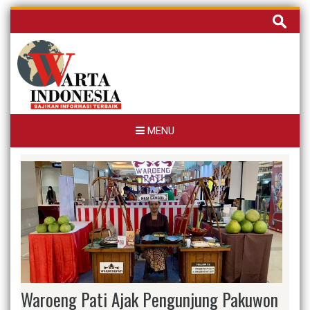
Skip
Cari
to
untuk:
content
MENU
Waroeng Pati Ajak Pengunjung Pakuwon