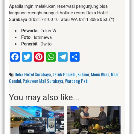
Apabila ingin melakukan reservasi pengunjung bisa
langsung menghubungi di hotline resmi Deka Hotel
Surabaya di 031.73100.10 atau WA 0811.3086.050. (*)
Pewarta
: Tulus W
Foto
: Istimewa
Penerbit
: Dwito
Facebook
Twitter
Pinterest
WhatsApp
Telegram
Share
Deka Hotel Surabaya
,
Jeruk Pamelo
,
Kuliner
,
Menu Khas
,
Nasi
Gandul
,
Pakuwon Mall Surabaya
,
Waroeng Pati
You may also like...