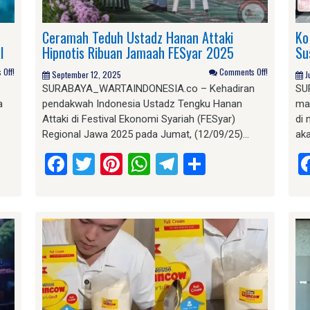
Ceramah Teduh Ustadz Hanan Attaki
Ko
l
Hipnotis Ribuan Jamaah FESyar 2025
Su
Off!
Comments Off!
September 12, 2025
J
SURABAYA_WARTAINDONESIA.co – Kehadiran
SU
a
pendakwah Indonesia Ustadz Tengku Hanan
mak
Attaki di Festival Ekonomi Syariah (FESyar)
di
Regional Jawa 2025 pada Jumat, (12/09/25)…
aka
am
e
Facebook
Twitter
Pinterest
WhatsApp
Telegram
Share