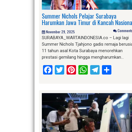
Summer Nichols Pelajar Surabaya
Harumkan Jawa Timur di Kancah Nasiona
Comments 
November 29, 2025
SURABAYA_WARTAINDONESIA.co – Lagi lagi
Summer Nichols Tjahjono gadis remaja berusi
11 tahun asal Kota Surabaya menorehkan
prestasi gemilang hingga mengharumkan…
Facebook
Twitter
Pinterest
WhatsApp
Telegr
Shar