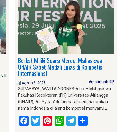
Berkat Miliki Suara Merdu, Mahasiswa
UNAIR Sabet Medali Emas di Kompetisi
Internasional
Off!
Comments Off!
Agustus 5, 2025
SURABAYA_WARTAINDONESIA.co – Mahasiswa
Fakultas Kedokteran (FK) Universitas Airlangga
(UNAIR), As Syifa Adn berhasil mengharumkan
nama Indonesia di ajang kompetisi menyanyi…
am
e
Facebook
Twitter
Pinterest
WhatsApp
Telegram
Share