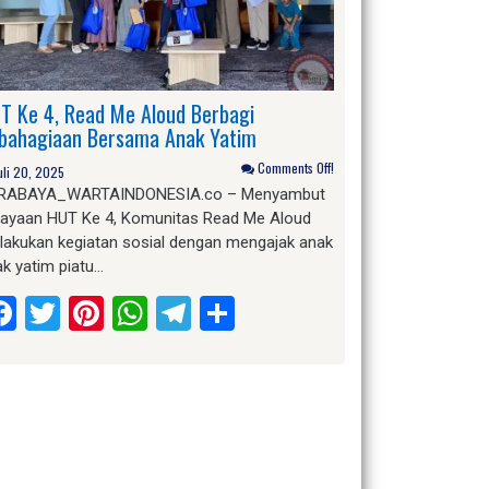
T Ke 4, Read Me Aloud Berbagi
bahagiaan Bersama Anak Yatim
Comments Off!
uli 20, 2025
RABAYA_WARTAINDONESIA.co – Menyambut
rayaan HUT Ke 4, Komunitas Read Me Aloud
lakukan kegiatan sosial dengan mengajak anak
k yatim piatu…
Facebook
Twitter
Pinterest
WhatsApp
Telegram
Share