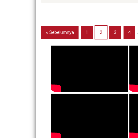
« Sebelumnya
1
2
3
4