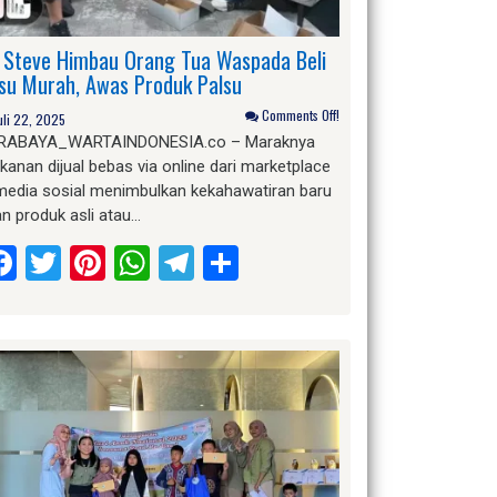
 Steve Himbau Orang Tua Waspada Beli
su Murah, Awas Produk Palsu
Comments Off!
uli 22, 2025
RABAYA_WARTAINDONESIA.co – Maraknya
anan dijual bebas via online dari marketplace
 media sosial menimbulkan kekahawatiran baru
n produk asli atau…
Facebook
Twitter
Pinterest
WhatsApp
Telegram
Share