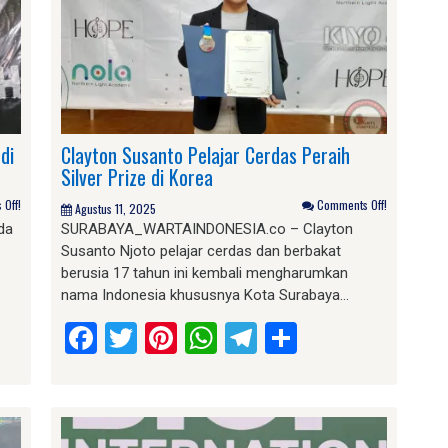
di
Clayton Susanto Pelajar Cerdas Peraih
Silver Prize di Korea
Off!
Comments Off!
Agustus 11, 2025
da
SURABAYA_WARTAINDONESIA.co – Clayton
Susanto Njoto pelajar cerdas dan berbakat
berusia 17 tahun ini kembali mengharumkan
nama Indonesia khususnya Kota Surabaya…
am
e
Facebook
Twitter
Pinterest
WhatsApp
Telegram
Share