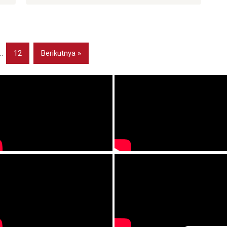
…
12
Berikutnya »