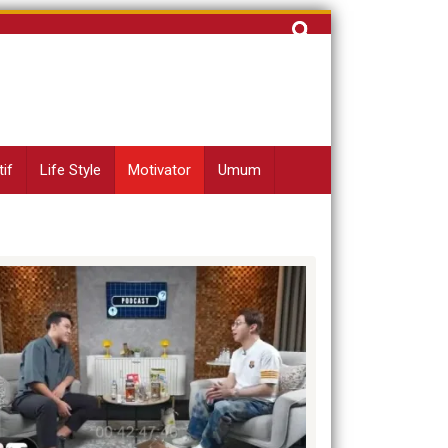
Cari
untuk:
if
Life Style
Motivator
Umum