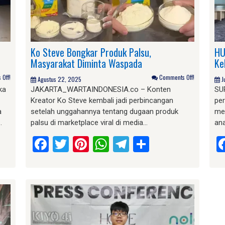
Ko Steve Bongkar Produk Palsu,
HU
Masyarakat Diminta Waspada
Ke
Off!
Comments Off!
Agustus 22, 2025
J
ka
JAKARTA_WARTAINDONESIA.co – Konten
SU
Kreator Ko Steve kembali jadi perbincangan
pe
a
setelah unggahannya tentang dugaan produk
me
…
palsu di marketplace viral di media…
ana
am
e
Facebook
Twitter
Pinterest
WhatsApp
Telegram
Share